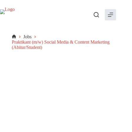
Zum
Inhalt
springen
Jobs
Start
Praktikant (m/w) Social Media & Content Marketing
(Abitur/Student)
Praktikant (m/w) Social Media &
Content Marketing
DEINE MISSION – Deine Chance!
Während Deines Praktikums bei uns lernst Du die Bereiche